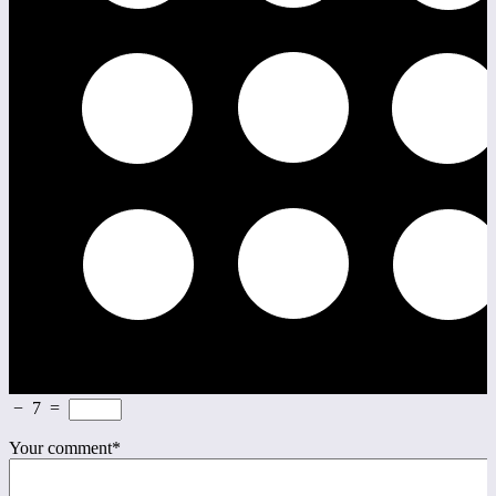
−
7
=
Your comment
*